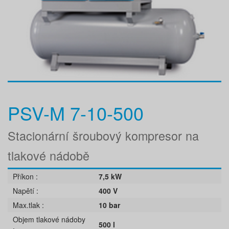
PSV-M 7-10-500
Stacionární šroubový kompresor na
tlakové nádobě
Příkon
7,5 kW
Napětí
400 V
Max.tlak
10 bar
Objem tlakové nádoby
500 l