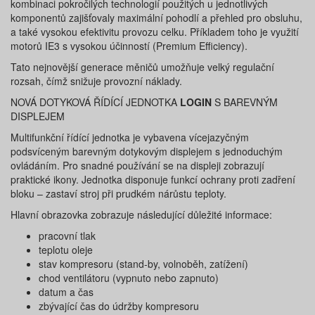
kombinaci pokročilých technologií použitých u jednotlivých
komponentů zajišťovaly maximální pohodlí a přehled pro obsluhu,
a také vysokou efektivitu provozu celku. Příkladem toho je využití
motorů IE3 s vysokou účinností (Premium Efficiency).
Tato nejnovější generace měničů umožňuje velký regulační
rozsah, čímž snižuje provozní náklady.
NOVÁ DOTYKOVÁ ŘÍDÍCÍ JEDNOTKA
LOGIN
S BAREVNÝM
DISPLEJEM
Multifunkční řídící jednotka je vybavena vícejazyčným
podsvíceným barevným dotykovým displejem s jednoduchým
ovládáním. Pro snadné používání se na displeji zobrazují
praktické ikony. Jednotka disponuje funkcí ochrany proti zadření
bloku – zastaví stroj při prudkém nárůstu teploty.
Hlavní obrazovka zobrazuje následující důležité informace:
pracovní tlak
teplotu oleje
stav kompresoru (stand-by, volnoběh, zatížení)
chod ventilátoru (vypnuto nebo zapnuto)
datum a čas
zbývající čas do údržby kompresoru