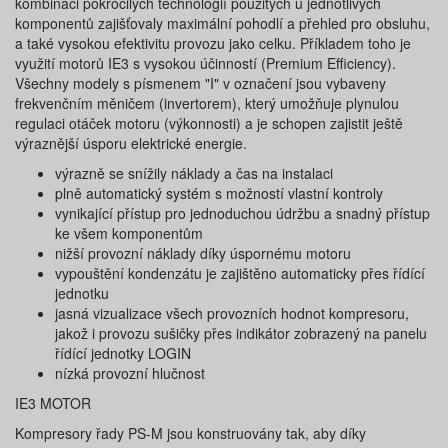
kombinaci pokročilých technologií použitých u jednotlivých
komponentů zajišťovaly maximální pohodlí a přehled pro obsluhu,
a také vysokou efektivitu provozu jako celku. Příkladem toho je
využití motorů IE3 s vysokou účinností (Premium Efficiency).
Všechny modely s písmenem "I" v označení jsou vybaveny
frekvenčním měničem (invertorem), který umožňuje plynulou
regulaci otáček motoru (výkonnosti) a je schopen zajistit ještě
výraznější úsporu elektrické energie.
výrazně se snížily náklady a čas na instalaci
plně automatický systém s možností vlastní kontroly
vynikající přístup pro jednoduchou údržbu a snadný přístup
ke všem komponentům
nižší provozní náklady díky úspornému motoru
vypouštění kondenzátu je zajištěno automaticky přes řídící
jednotku
jasná vizualizace všech provozních hodnot kompresoru,
jakož i provozu sušičky přes indikátor zobrazený na panelu
řídící jednotky LOGIN
nízká provozní hlučnost
IE3 MOTOR
Kompresory řady PS-M jsou konstruovány tak, aby díky