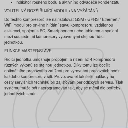
indikátor rosného bodu a aktivního odvaděče kondenzátu
VOLITELNÝ ROZŠIŘUJÍCÍ MODUL (NA VYŽÁDÁNÍ)
Do těchto kompresorů lze nainstalovat GSM / GPRS / Ethernet /
WiFi modul pro on-line hlídání stavu kompresoru, vzdálenou
asistenci, spojení s PC, Smartphonem nebo tabletem a spojení
mezi sousedními kompresory vybavenými stejnou řídící
jednotkou.
FUNKCE MASTER/SLAVE
Řídící jednotka umožňuje propojení a řízení až 4 kompresorů
různých výkonů se stejnou jednotkou. Díky tomu lze docílit
optimálního pracovního zatížení pro vyrovnání pracovních hodin
každého kompresoru v síti. Provozovatel tak šetří náklady na
cesty servisních techniků při zajišťování periodických servisů. Tlak
systému může být naprogramován tak, aby se měnil dle potřeby
jednotlivých směn.