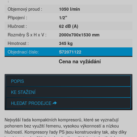
Objemový proud
1050 l/min
Připojení
1/2"
Hlučnost
62 dB (A)
Rozměry Š x H x V
2000x700x1530 mm
Hmotnost
345 kg
Objednací číslo
S72071122
Cena na vyžádání
POPIS
KE STAŽENÍ
HLEDAT PRODEJCE
Nejvyšší řada kompaktních kompresorů, které se vyznačují
pohonem bez využití řemenu, vysokou výkonností a nízkou
hlučností. Kompresory řady PS jsou konstruovány tak, aby díky